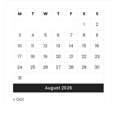
M
T
W
T
F
S
S
1
2
3
4
5
6
7
8
9
10
11
12
13
14
15
16
17
18
19
20
21
22
23
24
25
26
27
28
29
30
31
August 2026
« Oct