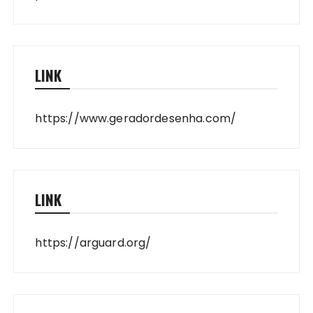
LINK
https://www.geradordesenha.com/
LINK
https://arguard.org/