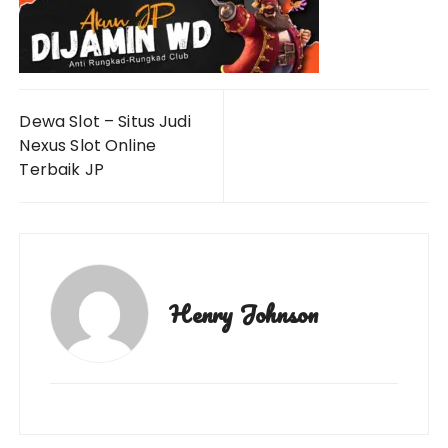
Post
Dewa Slot – Situs Judi
navigation
Nexus Slot Online
Terbaik JP
Henry Johnson