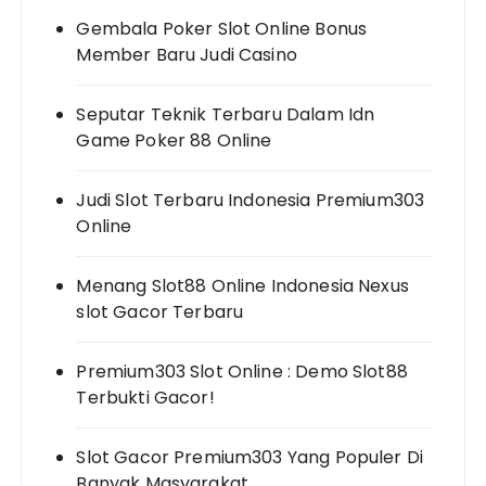
Gembala Poker Slot Online Bonus
Member Baru Judi Casino
Seputar Teknik Terbaru Dalam Idn
Game Poker 88 Online
Judi Slot Terbaru Indonesia Premium303
Online
Menang Slot88 Online Indonesia Nexus
slot Gacor Terbaru
Premium303 Slot Online : Demo Slot88
Terbukti Gacor!
Slot Gacor Premium303 Yang Populer Di
Banyak Masyarakat