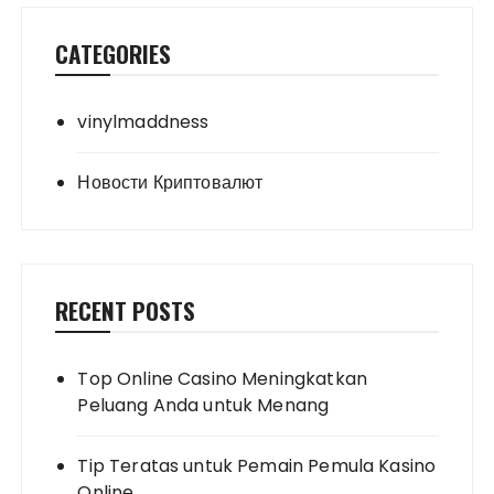
CATEGORIES
vinylmaddness
Новости Криптовалют
RECENT POSTS
Top Online Casino Meningkatkan
Peluang Anda untuk Menang
Tip Teratas untuk Pemain Pemula Kasino
Online