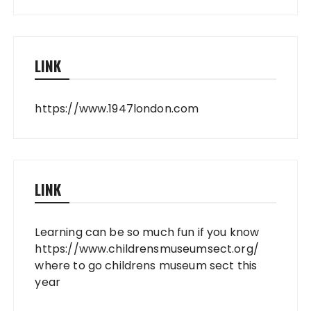
LINK
https://www.1947london.com
LINK
Learning can be so much fun if you know
https://www.childrensmuseumsect.org/
where to go childrens museum sect this
year