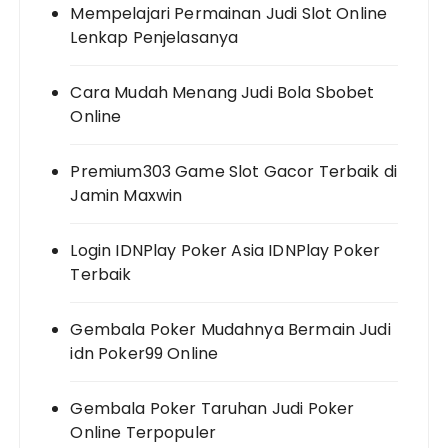
Mempelajari Permainan Judi Slot Online
Lenkap Penjelasanya
Cara Mudah Menang Judi Bola Sbobet
Online
Premium303 Game Slot Gacor Terbaik di
Jamin Maxwin
Login IDNPlay Poker Asia IDNPlay Poker
Terbaik
Gembala Poker Mudahnya Bermain Judi
idn Poker99 Online
Gembala Poker Taruhan Judi Poker
Online Terpopuler