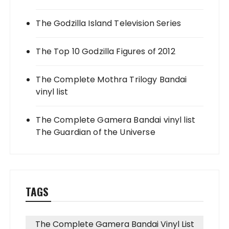
The Godzilla Island Television Series
The Top 10 Godzilla Figures of 2012
The Complete Mothra Trilogy Bandai
vinyl list
The Complete Gamera Bandai vinyl list
The Guardian of the Universe
TAGS
The Complete Gamera Bandai Vinyl List