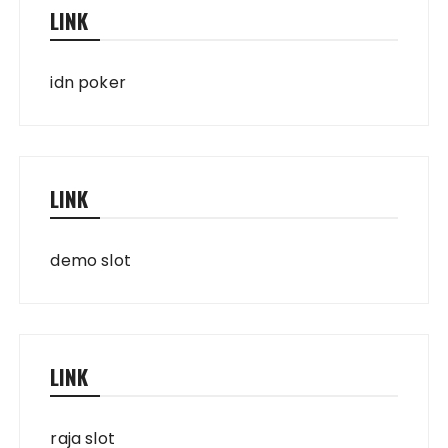
LINK
idn poker
LINK
demo slot
LINK
raja slot