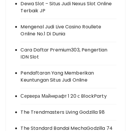
Dewa Slot – Situs Judi Nexus Slot Online
Terbaik JP
Mengenal Judi Live Casino Roullete
Online No.1 Di Dunia
Cara Daftar Premium303, Pengertian
IDN Slot
Pendaftaran Yang Memberikan
Keuntungan Situs Judi Online
Сервера Майнкрафт 1 20 с BlockParty
The Trendmasters Living Godzilla 98
The Standard Bandai MechaGodzilla 74