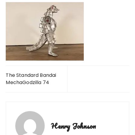
Post
The Standard Bandai
navigation
MechaGodzilla 74
Henry Johnson