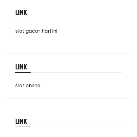
LINK
slot gacor hari ini
LINK
slot online
LINK