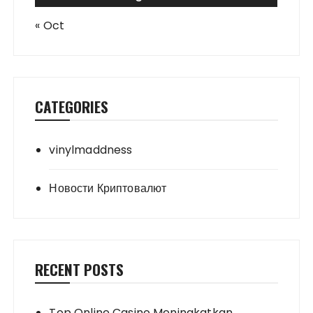
« Oct
CATEGORIES
vinylmaddness
Новости Криптовалют
RECENT POSTS
Top Online Casino Meningkatkan