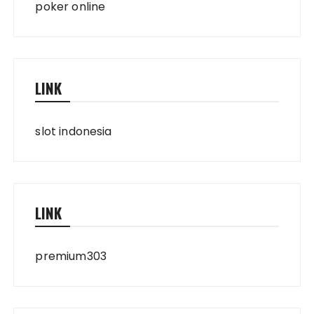
poker online
LINK
slot indonesia
LINK
premium303