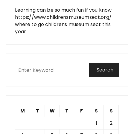
Learning can be so much fun if you know
https://www.childrensmuseumsect.org/
where to go childrens museum sect this
year
M
T
W
T
F
S
S
1
2