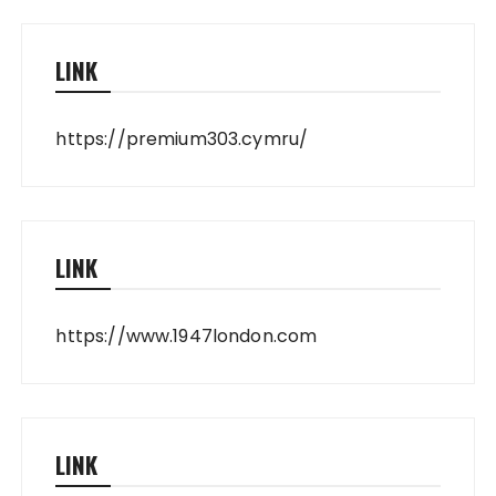
LINK
https://premium303.cymru/
LINK
https://www.1947london.com
LINK