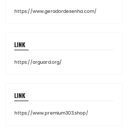
https://www.geradordesenha.com/
LINK
https://arguard.org/
LINK
https://www.premium303.shop/