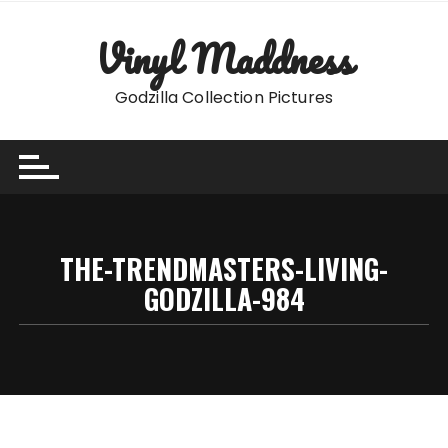
Skip
to
Vinyl Maddness
content
Godzilla Collection Pictures
THE-TRENDMASTERS-LIVING-
GODZILLA-984