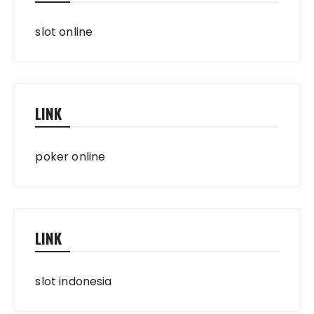
slot online
LINK
poker online
LINK
slot indonesia