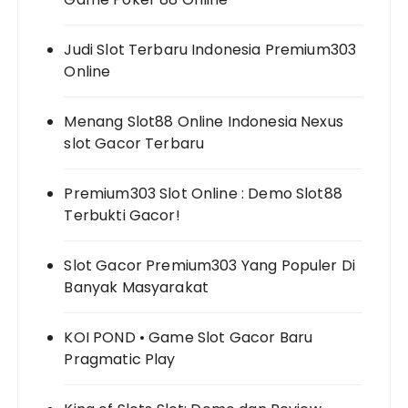
Judi Slot Terbaru Indonesia Premium303
Online
Menang Slot88 Online Indonesia Nexus
slot Gacor Terbaru
Premium303 Slot Online : Demo Slot88
Terbukti Gacor!
Slot Gacor Premium303 Yang Populer Di
Banyak Masyarakat
KOI POND • Game Slot Gacor Baru
Pragmatic Play