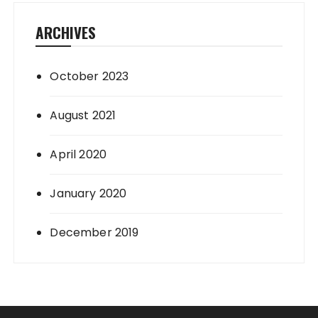
ARCHIVES
October 2023
August 2021
April 2020
January 2020
December 2019